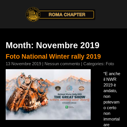
Month:
Novembre 2019
Foto National Winter rally 2019
13 Novembre 2019
|
Nessun commento
| Categories:
Foto
“E anche
il NWR
2019 è
andato,
non
potevam
o certo
non
immortal
are