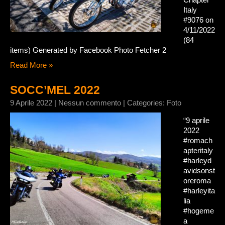
Italy
#9076 on
4/11/2022
(84
items) Generated by Facebook Photo Fetcher 2
Read More »
SOCC’MEL 2022
9 Aprile 2022
|
Nessun commento
| Categories:
Foto
“9 aprile
2022
#romach
apteritaly
#harleyd
avidsonst
oreroma
#harleyita
lia
#hogeme
a