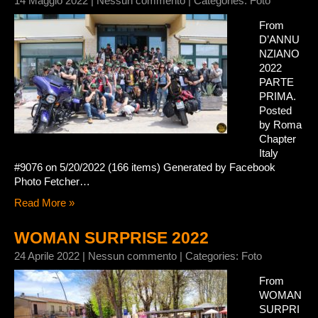
14 Maggio 2022
|
Nessun commento
| Categories:
Foto
From
D’ANNU
NZIANO
2022
PARTE
PRIMA.
Posted
by Roma
Chapter
Italy
#9076 on 5/20/2022 (166 items) Generated by Facebook
Photo Fetcher…
Read More »
WOMAN SURPRISE 2022
24 Aprile 2022
|
Nessun commento
| Categories:
Foto
From
WOMAN
SURPRI